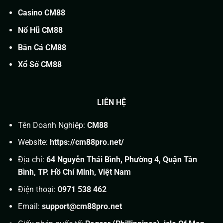
Casino CM88
Nổ Hũ CM88
Bắn Cá CM88
Xổ Số CM88
LIÊN HỆ
Tên Doanh Nghiệp:
CM88
Website:
https://cm88pro.net/
Địa chỉ:
64 Nguyễn Thái Bình, Phường 4, Quận Tân
Bình, TP. Hồ Chí Minh, Việt Nam
Điện thoại:
0971 538 462
Email:
support@cm88pro.net