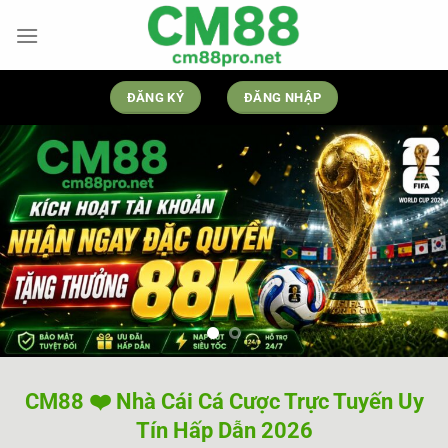
Skip
to
content
ĐĂNG KÝ
ĐĂNG NHẬP
CM88 ❤️ Nhà Cái Cá Cược Trực Tuyến Uy
Tín Hấp Dẫn 2026