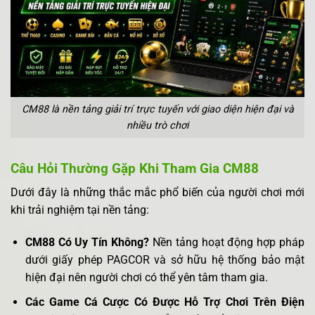
CM88 là nền tảng giải trí trực tuyến với giao diện hiện đại và
nhiều trò chơi
Câu Hỏi Thường Gặp Khi Tham Gia CM88
Dưới đây là những thắc mắc phổ biến của người chơi mới
khi trải nghiệm tại nền tảng:
CM88 Có Uy Tín Không?
Nền tảng hoạt động hợp pháp
dưới giấy phép PAGCOR và sở hữu hệ thống bảo mật
hiện đại nên người chơi có thể yên tâm tham gia.
Các Game Cá Cược Có Được Hỗ Trợ Chơi Trên Điện